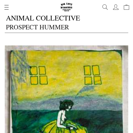
コ
ン
ANIMAL COLLECTIVE
テ
ン
PROSPECT HUMMER
ツ
に
進
む