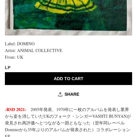
Label:
DOMINO
購
Artist:
ANIMAL COLLECTIVE
入
From:
UK
上
限
LP
に
達
ADD TO CART
し
ま
し
SHARE
た
-RSD 2021-
2005年発表、1970年に一枚のアルバムを発表し業界
から姿を消していたUKのフォーク・シンガーVASHTI BUNYANが
発見され再評価へとつながる一因ともなった（翌年同レーベル
Dominoから35年ぶりのアルバムが発表された）コラボレーション
EP。