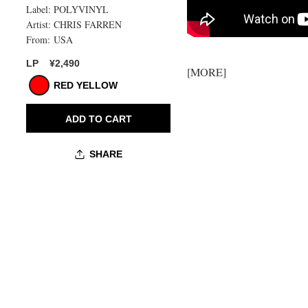
Label:
POLYVINYL
Artist:
CHRIS FARREN
From:
USA
購
入
¥2,490
LP
[MORE]
上
限
RED YELLOW
に
達
ADD TO CART
し
ま
し
SHARE
た