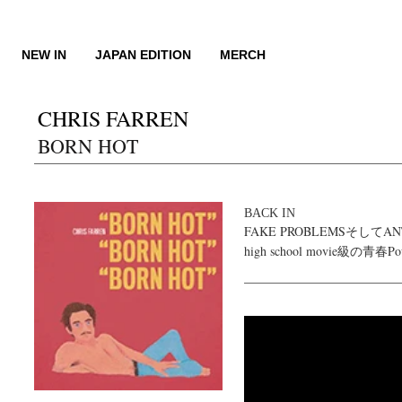
コ
ン
テ
New
NEW IN
JAPAN EDITION
MERCH
ン
in
ツ
に
CHRIS FARREN
進
BORN HOT
む
BACK IN
FAKE PROBLEMSそしてANTAR
high school movie級の青春P