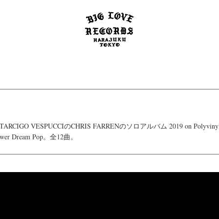
CIGO VESPUCCIのCHRIS FARRENのソロアルバム 2019 on Polyvinyl。A
ower Dream Pop。全12曲。