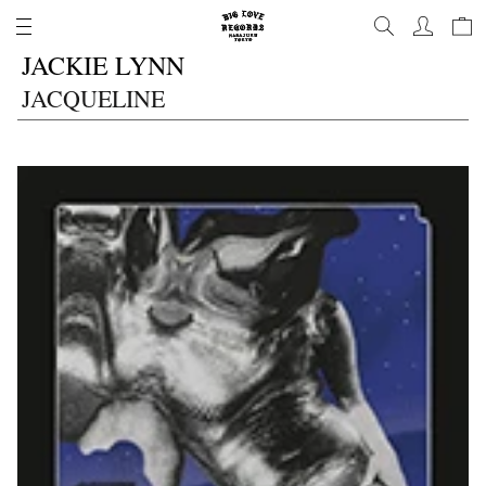
コ
ン
JACKIE LYNN
テ
ン
JACQUELINE
ツ
に
進
む