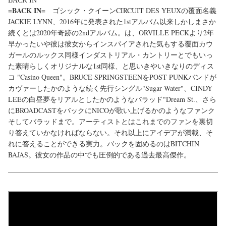
BACK IN
=BACK IN=
ゴシック・クイーンCIRCUIT DES YEUXの覆面名義
JACKIE LYNN、2016年に発表された1stアルバム以来しかしまさか
続くとは2020年奇跡の2ndアルバム。は、ORVILLE PECKより2年
早かったいや彼は彼女からインスパイアされた気もする覆面カウ
ガールのルックス同様インダストリアル・カントリーとでもいっ
た素晴らしくオリジナルな1st同様、と思いきやいきなりのディス
コ "Casino Queen"。BRUCE SPRINGSTEENをPOST PUNKバンドが
カヴァーしたかのような続く先行シングル"Sugar Water"、CINDY
LEEの白昼夢をリアルとしたかのようなバラッド"Dream St.、さら
にBROADCASTをバックにNICOが歌い上げるかのようなファンク
そしてバラッドまで。アーティストとはこれまでのファンを裏切
り答えていかなければならない。それ以上にアイデアが満載、そ
れに答えることができる実力。バックを固めるのはBITCHIN
BAJAS。彼女の作品の中でも圧倒的である過去最高傑作。