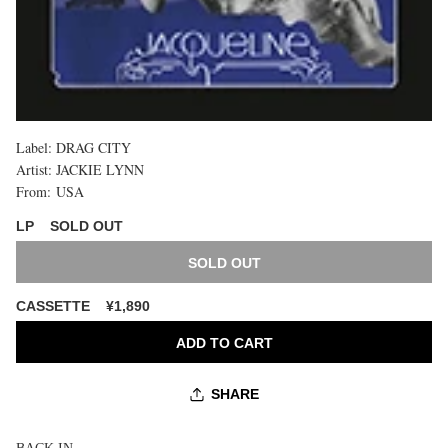
Label:
DRAG CITY
購
Artist:
JACKIE LYNN
入
From:
USA
上
限
SOLD OUT
LP
に
購
達
入
SOLD OUT
し
上
ま
限
し
¥1,890
CASSETTE
に
た
達
ADD TO CART
し
ま
し
SHARE
た