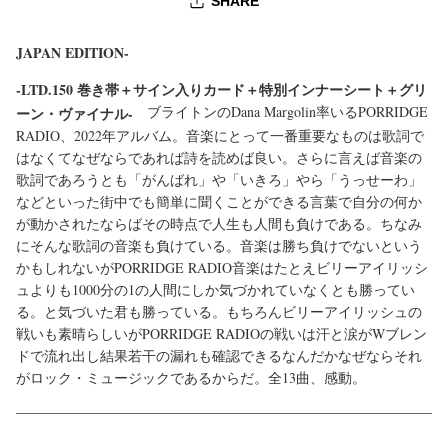
SHARE
た
JAPAN EDITION-
-LTD.150 巻き帯＋サイン入りカード＋特別インナーシート＋グリ
ブライトンのDana Margolin率いるPORRIDGE
ーン・ヴァイナル-
RADIO、2022年アルバム。音楽にとって一番重要なものは歌詞で
はなくてなぜならであれば詩を読めば良い。さらに言えば音楽の
歌詞であろうとも「がんばれ」や「いきろ」やら「うっせーわ」
などといった街中でも簡単に聞くことができる言葉で自分の何か
が動かされたならばその時点で人生も人間も負けである。ちなみ
にそんな歌詞の音楽も負けている。音楽は勝ち負けでないという
かもしれないがPORRIDGE RADIO音楽はたとえビリーアイリッシ
ュよりも1000分の1の人間にしか気づかれていなくとも勝ってい
る。と気づいた君も勝っている。もちろんビリーアイリッシュの
戦いも素晴らしいがPORRIDGE RADIOの戦いは汗と涙がWブレン
ドで流れ出し結果若干の漏れも確認できるなんだかなぜならそれ
がロック・ミュージックであるからだ。全13曲、感動。