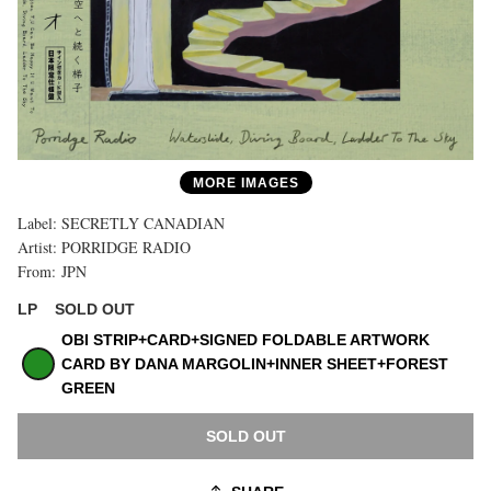
MORE IMAGES
Label:
SECRETLY CANADIAN
Artist:
PORRIDGE RADIO
From:
JPN
SOLD OUT
LP
購
OBI STRIP+CARD+SIGNED FOLDABLE ARTWORK
入
上
CARD BY DANA MARGOLIN+INNER SHEET+FOREST
限
GREEN
に
達
SOLD OUT
し
ま
し