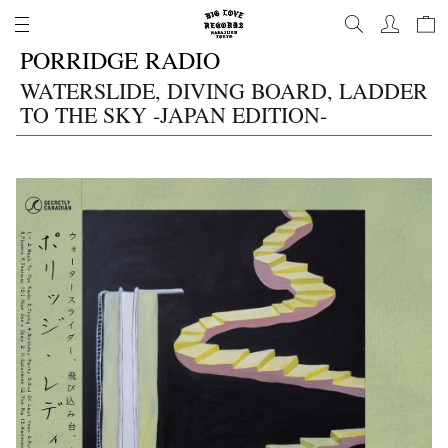
コ
ン
PORRIDGE RADIO
テ
ン
WATERSLIDE, DIVING BOARD, LADDER
ツ
TO THE SKY -JAPAN EDITION-
に
進
む