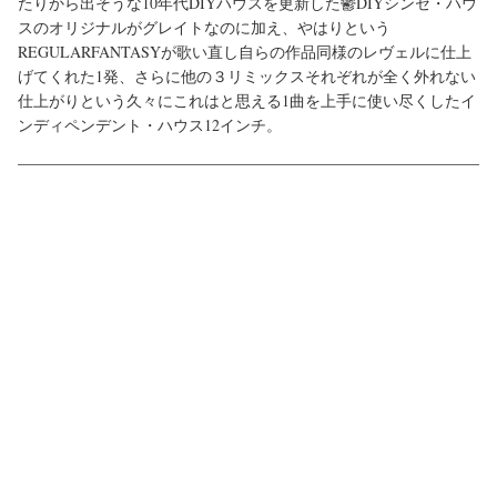
たりから出そうな10年代DIYハウスを更新した鬱DIYシンセ・ハウ
スのオリジナルがグレイトなのに加え、やはりという
REGULARFANTASYが歌い直し自らの作品同様のレヴェルに仕上
げてくれた1発、さらに他の３リミックスそれぞれが全く外れない
仕上がりという久々にこれはと思える1曲を上手に使い尽くしたイ
ンディペンデント・ハウス12インチ。