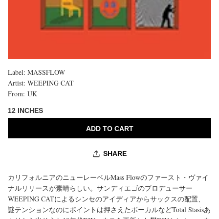
Label:
MASSFLOW
購
Artist:
WEEPING CAT
入
From:
UK
上
限
12 INCHES
に
達
ADD TO CART
し
ま
し
SHARE
た
カリフォルニアのニューレーベルMass Flowのファースト・ヴァイ
ナルリリースが素晴らしい。サンディエゴのプロデューサー
WEEPING CATによるシンセのアイディアからサックスの配置、
謎テンションなのにポイントは押さえたボーカルなどTotal Stasisあ