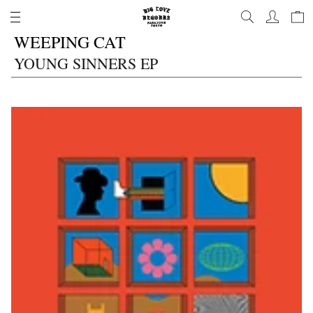
コ
ン
WEEPING CAT
テ
ン
YOUNG SINNERS EP
ツ
に
進
む